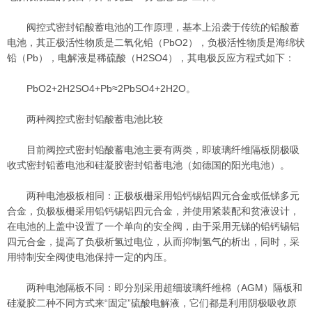
阀控式密封铅酸蓄电池的工作原理，基本上沿袭于传统的铅酸蓄
电池，其正极活性物质是二氧化铅（PbO2），负极活性物质是海绵状
铅（Pb），电解液是稀硫酸（H2SO4），其电极反应方程式如下：
PbO2+2H2SO4+Pb≈2PbSO4+2H2O。
两种阀控式密封铅酸蓄电池比较
目前阀控式密封铅酸蓄电池主要有两类，即玻璃纤维隔板阴极吸
收式密封铅蓄电池和硅凝胶密封铅蓄电池（如德国的阳光电池）。
两种电池极板相同：正极板栅采用铅钙锡铝四元合金或低锑多元
合金，负极板栅采用铅钙锡铝四元合金，并使用紧装配和贫液设计，
在电池的上盖中设置了一个单向的安全阀，由于采用无锑的铅钙锡铝
四元合金，提高了负极析氢过电位，从而抑制氢气的析出，同时，采
用特制安全阀使电池保持一定的内压。
两种电池隔板不同：即分别采用超细玻璃纤维棉（AGM）隔板和
硅凝胶二种不同方式来“固定”硫酸电解液，它们都是利用阴极吸收原